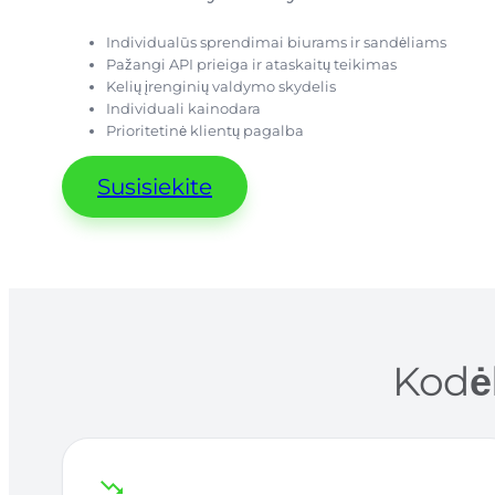
Individualūs sprendimai biurams ir sandėliams
Pažangi API prieiga ir ataskaitų teikimas
Kelių įrenginių valdymo skydelis
Individuali kainodara
Prioritetinė klientų pagalba
Susisiekite
Kodėl
trending_down