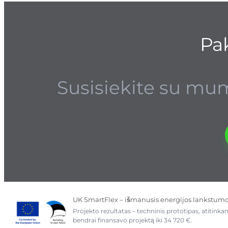
Pak
Susisiekite su mum
UK SmartFlex – išmanusis energijos lankstum
Projekto rezultatas – techninis prototipas, atitink
bendrai finansavo projektą iki 34 720 €.