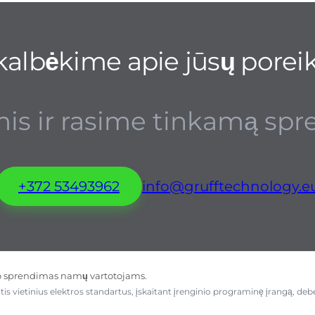
albėkime apie jūsų porei
is ir rasime tinkamą spre
+372 53493962
info@grufftechnology.e
o sprendimas namų vartotojams.
antis vietinius elektros standartus, įskaitant įrenginio programinę įrangą, 