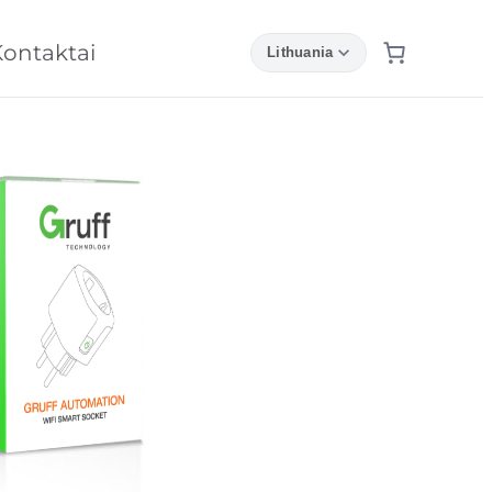
ontaktai
expand_more
Lithuania