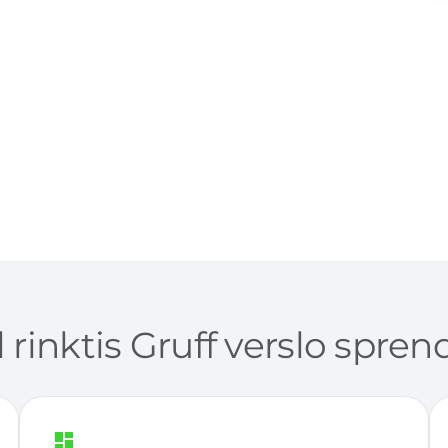
 rinktis Gruff verslo spre
dashboard