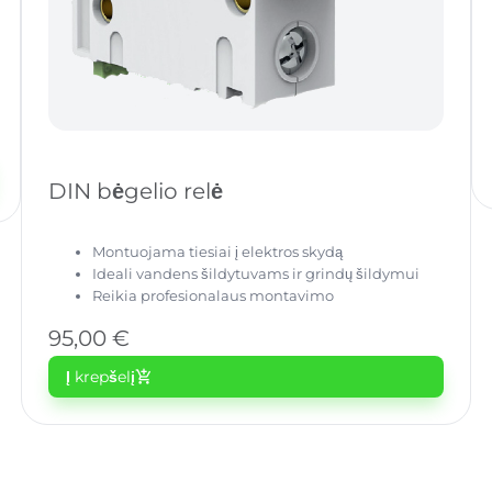
DIN bėgelio relė
Montuojama tiesiai į elektros skydą
Ideali vandens šildytuvams ir grindų šildymui
Reikia profesionalaus montavimo
95,00
€
Į krepšelį
add_shopping_cart