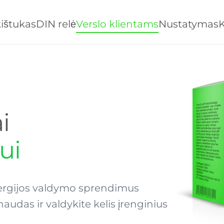
ištukas
DIN relė
Verslo klientams
Nustatymas
K
i
ui
nergijos valdymo sprendimus
audas ir valdykite kelis įrenginius