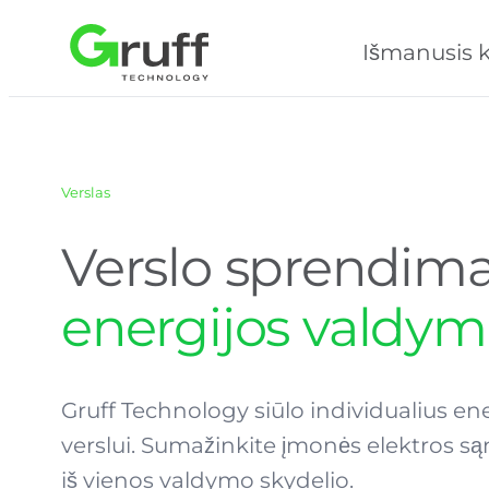
Eiti
Išmanusis k
prie
turinio
Verslas
Verslo sprendima
energijos valdym
Gruff Technology siūlo individualius e
verslui. Sumažinkite įmonės elektros sąn
iš vienos valdymo skydelio.