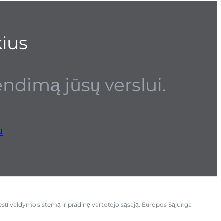
kius
ndimą jūsų verslui.
u
debesų valdymo sistemą ir pradinę vartotojo sąsają. Europos Sąjunga