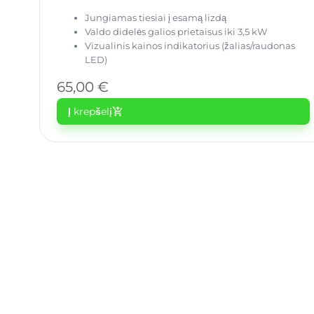
Jungiamas tiesiai į esamą lizdą
Valdo didelės galios prietaisus iki 3,5 kW
Vizualinis kainos indikatorius (žalias/raudonas
LED)
65,00
€
Į krepšelį
add_shopping_cart