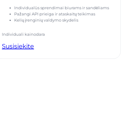
Individualūs sprendimai biurams ir sandėliams
Pažangi API prieiga ir ataskaitų teikimas
Kelių įrenginių valdymo skydelis
Individuali kainodara
Susisiekite