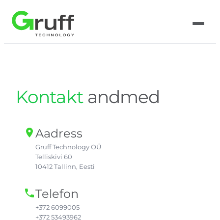
Liigu
sisu
juurde
Kontakt
andmed
Aadress
location_on
Gruff Technology OÜ
Telliskivi 60
10412 Tallinn, Eesti
Telefon
phone
+372 6099005
+372 53493962