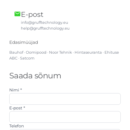
E-post
mail
info@grufftechnology.eu
help@grufftechnology.eu
Edasimüüjad
Bauhof · Oomipood · Noor Tehnik · Hintaseuranta · Ehituse
ABC · Satcom
Saada sõnum
Nimi *
E-post *
Telefon