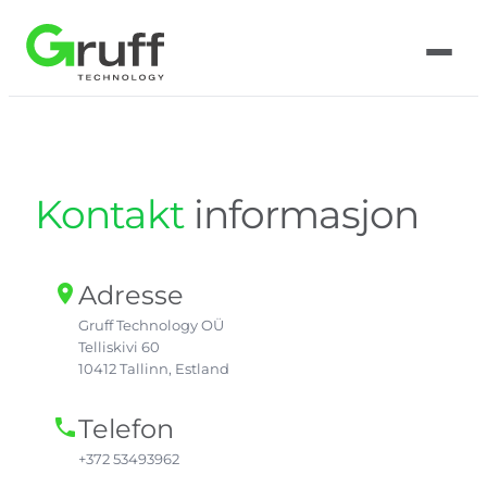
Hopp
til
innhold
Kontakt
informasjon
Adresse
location_on
Gruff Technology OÜ
Telliskivi 60
10412 Tallinn, Estland
Telefon
phone
+372 53493962