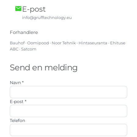
E-post
mail
info@grufftechnology.eu
Forhandlere
Bauhof · Oomipood · Noor Tehnik · Hintaseuranta · Ehituse
ABC · Satcom
Send en melding
Navn *
E-post *
Telefon